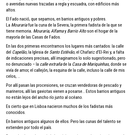
o avenidas nuevas trazadas a regla y escuadra, con edificios más
altos.
El Fado nació, que sepamos, en barrios antiguos y pobres.
La
Mouraria
fue la cuna de la Severa, la primera fadista de la que se
tiene memoria
.
Mouraria
,
Alfama
y
Barrio Alto
son el hogar de la
mayoría de las Casas de Fados.
En las dos primeras encontramos los lugares más cantados: la calle
del
Capelão
, la Iglesia de
Santo Estêvão
, el Chafariz d’El-Rei y, a falta
de indicaciones precisas, allí imaginamos lo solo sugestionado, pero
no denunciado – la
calle extraña
de la
Casa de
Mariquinhas
, donde se
vivía de amor, el callejón, la esquina de la calle, incluso la calle de mis
celos, …
Por allí pasan las procesiones, se cruzan vendedoras de pescado y
marineros; allí las gaviotas vienen a posarse… Estos barrios antiguos
no están lejos del ancho río junto al océano.
Es cierto que en Lisboa nacieron muchos de los fadistas más
conocidos.
En barrios antiguos algunos de ellos. Pero las cunas del talento se
extienden por todo el país.